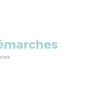
démarches
rches