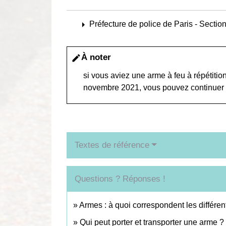
arrow_right
Préfecture de police de Paris - Sectio
À noter
edit
si vous aviez une arme à feu à répétiti
novembre 2021, vous pouvez continuer à 
Textes de référence
Questions ? Réponses !
Armes : à quoi correspondent les différen
Qui peut porter et transporter une arme ?