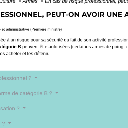
 Culture
>
Armes
>
En cas de risque professionnel, peu
FESSIONNEL, PEUT-ON AVOIR UNE 
e et administrative (Première ministre)
 un risque pour sa sécurité du fait de son activité profession
atégorie B
peuvent être autorisées (certaines armes de poing, c
es acheter et les détenir.
ofessionnel ?
 arme de catégorie B ?
isation ?
n ?