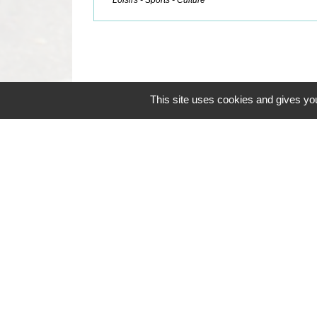
This site uses cookies and gives you
Contacts
Commune de Coëtmieux
3, rue de la Mairie
22400 Coëtmieux - FRANCE
+33 2 96 34 62 20
Contact par formulaire