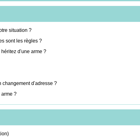
tre situation ?
les sont les règles ?
 héritez d'une arme ?
son changement d'adresse ?
e arme ?
ion)