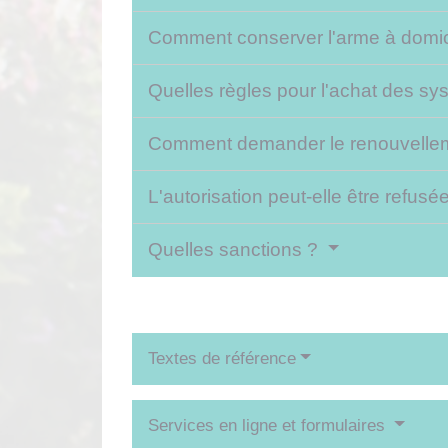
Comment conserver l'arme à domic
Quelles règles pour l'achat des sy
Comment demander le renouvelleme
L'autorisation peut-elle être refusé
Quelles sanctions ?
Textes de référence
Services en ligne et formulaires