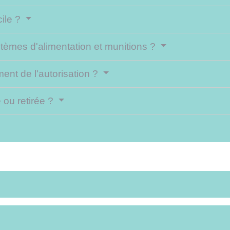
ile ?
stèmes d'alimentation et munitions ?
nt de l'autorisation ?
e ou retirée ?