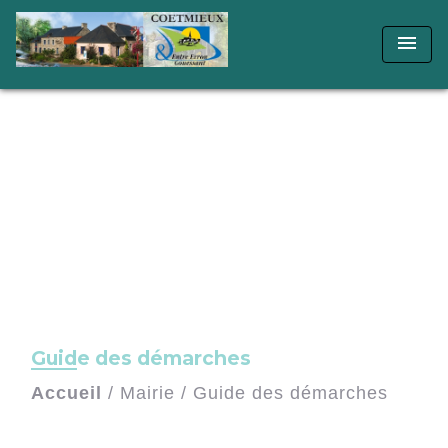
menu
Guide des démarches
Accueil
/
Mairie
/
Guide des démarches