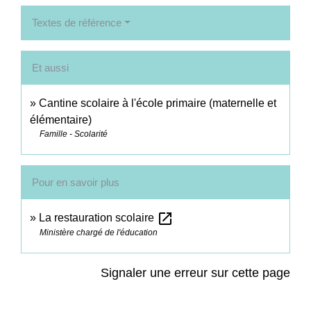
Textes de référence
Et aussi
Cantine scolaire à l'école primaire (maternelle et
élémentaire)
Famille - Scolarité
Pour en savoir plus
open_in_new
La restauration scolaire
Ministère chargé de l'éducation
Signaler une erreur sur cette page