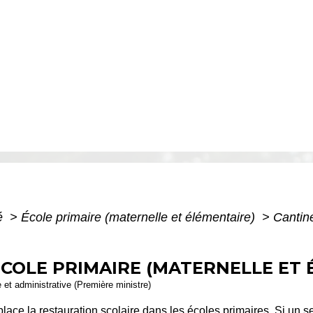
té
>
École primaire (maternelle et élémentaire)
>
Cantine
ÉCOLE PRIMAIRE (MATERNELLE ET
e et administrative (Première ministre)
ce la restauration scolaire dans les écoles primaires. Si un ser