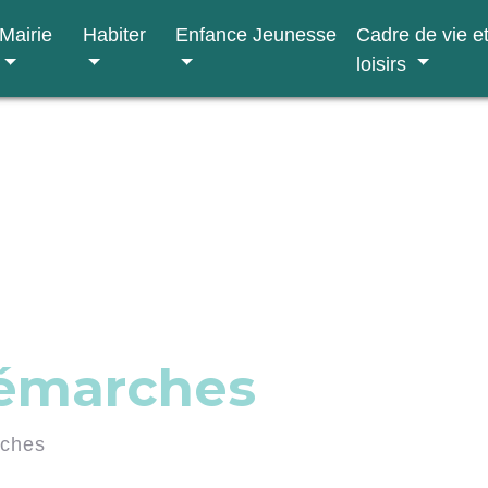
Mairie
Habiter
Enfance Jeunesse
Cadre de vie e
loisirs
démarches
rches