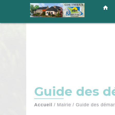
home
Guide des 
Accueil
/
Mairie
/
Guide des déma