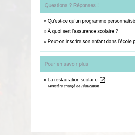
Questions ? Réponses !
Qu'est-ce qu'un programme personnalisé
À quoi sert l'assurance scolaire ?
Peut-on inscrire son enfant dans l'écol
Pour en savoir plus
open_in_new
La restauration scolaire
Ministère chargé de l'éducation