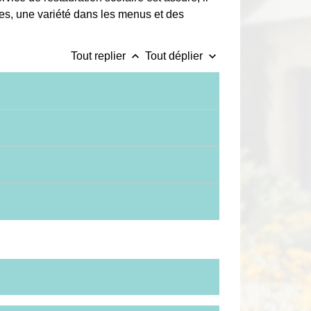
tes, une variété dans les menus et des
keyboard_arrow_up
keyboard_arrow_down
Tout replier
Tout déplier