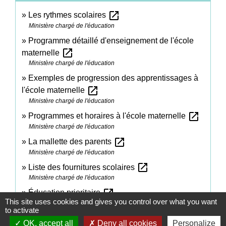
open_in_new
Les rythmes scolaires
Ministère chargé de l'éducation
Programme détaillé d'enseignement de l'école
open_in_new
maternelle
Ministère chargé de l'éducation
Exemples de progression des apprentissages à
open_in_new
l'école maternelle
Ministère chargé de l'éducation
open_in_new
Programmes et horaires à l'école maternelle
Ministère chargé de l'éducation
open_in_new
La mallette des parents
Ministère chargé de l'éducation
open_in_new
Liste des fournitures scolaires
Ministère chargé de l'éducation
open_in_new
Éducation prioritaire
This site uses cookies and gives you control over what you want
Ministère chargé de l'éducation
to activate
Programme d'enseignement du CP, du CE1 et du
OK, accept all
Deny all cookies
Personalize