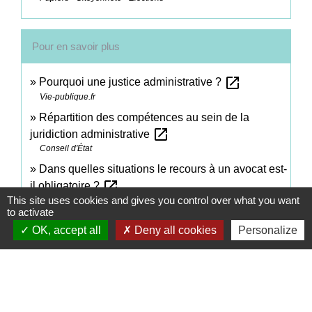
Pour en savoir plus
open_in_new
Pourquoi une justice administrative ?
Vie-publique.fr
Répartition des compétences au sein de la
open_in_new
juridiction administrative
Conseil d'État
Dans quelles situations le recours à un avocat est-
open_in_new
il obligatoire ?
This site uses cookies and gives you control over what you want
Conseil d'État
to activate
open_in_new
Les derniers arrêts du Tribunal des conflits
OK, accept all
Deny all cookies
Personalize
Tribunal des conflits
Signaler une erreur sur cette page