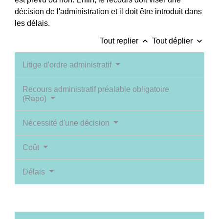
décision de l'administration et il doit être introduit dans
les délais.
keyboard_arrow_up
keyboard_arrow_down
Tout replier
Tout déplier
Litige d'ordre administratif
Recours administratif préalable obligatoire
(Rapo)
Nécessité d'une décision
Coût
Délais