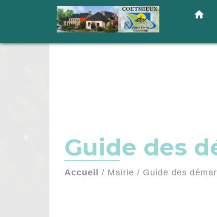
home
Guide des 
Accueil
/
Mairie
/
Guide des déma