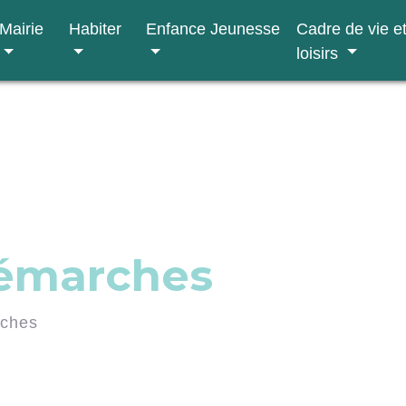
Mairie
Habiter
Enfance Jeunesse
Cadre de vie e
loisirs
démarches
rches