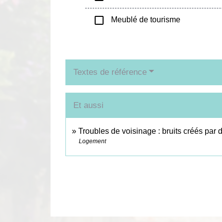
check_box_outline_blank
Meublé de tourisme
Textes de référence
Et aussi
Troubles de voisinage : bruits créés pa
Logement