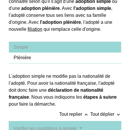
connaître selon qu'il s'agit d'une
adoption simple
ou
d'une
adoption plénière
. Avec
l'adoption simple
,
l'adopté conserve tous ses liens avec sa famille
d'origine. Avec
l'adoption plénière
, l'adopté a une
nouvelle
filiation
qui remplace celle d'origine.
Simple
Plénière
L'adoption simple ne modifie pas la nationalité de
l'adopté. Pour avoir la nationalité française, l'adopté
doit donc faire une
déclaration de nationalité
française
. Nous vous indiquons les
étapes à suivre
pour faire la démarche.
keyboard_arrow_up
keyboard_arrow_down
Tout replier
Tout déplier
Vérifier les conditions à remplir