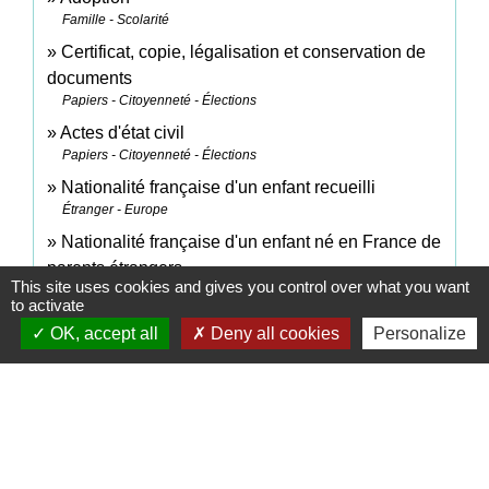
Famille - Scolarité
Certificat, copie, légalisation et conservation de
documents
Papiers - Citoyenneté - Élections
Actes d'état civil
Papiers - Citoyenneté - Élections
Nationalité française d'un enfant recueilli
Étranger - Europe
Nationalité française d'un enfant né en France de
parents étrangers
This site uses cookies and gives you control over what you want
Étranger - Europe
to activate
Nationalité française d'un enfant né en France de
OK, accept all
Deny all cookies
Personalize
parents étrangers
Étranger - Europe
Certificat de nationalité française (CNF)
Papiers - Citoyenneté - Élections
Perte volontaire de la nationalité française
Étranger - Europe