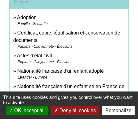
Et aussi
Adoption
Famille - Scolarité
Certificat, copie, légalisation et conservation de
documents
Papiers - Citoyenneté - Élections
Actes d'état civil
Papiers - Citoyenneté - Élections
Nationalité française d'un enfant adopté
Étranger - Europe
Nationalité française d'un enfant né en France de
parents étrangers
This site uses cookies and gives you control over what you want
Étranger - Europe
to activate
Certificat de nationalité française (CNF)
OK, accept all
Deny all cookies
Personalize
Papiers - Citoyenneté - Élections
Signaler une erreur sur cette page