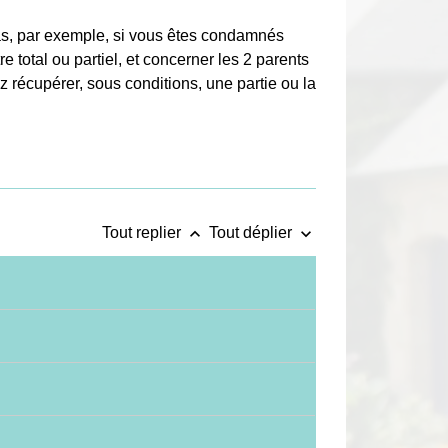
cas, par exemple, si vous êtes condamnés
e total ou partiel, et concerner les 2 parents
 récupérer, sous conditions, une partie ou la
keyboard_arrow_up
keyboard_arrow_down
Tout replier
Tout déplier