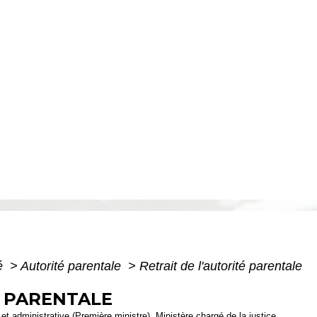
té
>
Autorité parentale
>
Retrait de l'autorité parentale
É PARENTALE
e et administrative (Première ministre), Ministère chargé de la justice