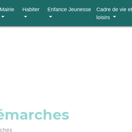
Mairie
Habiter
Enfance Jeunesse
Cadre de vie e
loisirs
démarches
rches