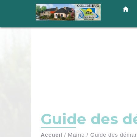
home
Guide des 
Accueil
/
Mairie
/
Guide des déma