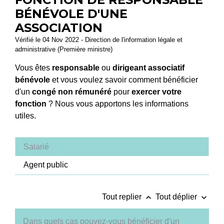
BÉNÉVOLE D'UNE
ASSOCIATION
Vérifié le 04 Nov 2022 - Direction de l'information légale et
administrative (Première ministre)
Vous êtes
responsable
ou
dirigeant associatif
bénévole
et vous voulez savoir comment bénéficier
d'un
congé non rémunéré
pour
exercer votre
fonction
? Nous vous apportons les informations
utiles.
Salarié
Agent public
keyboard_arrow_up
keyboard_arrow_down
Tout replier
Tout déplier
Dans quels cas pouvez-vous bénéficier d'un