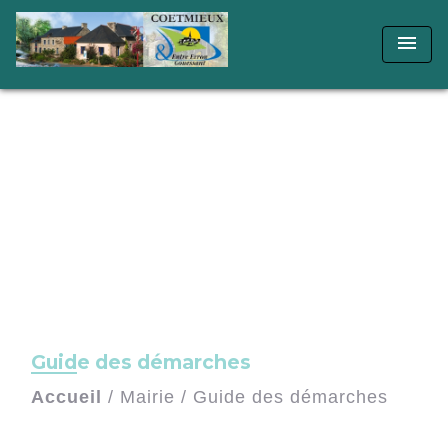
menu
Guide des démarches
Accueil
/
Mairie
/
Guide des démarches