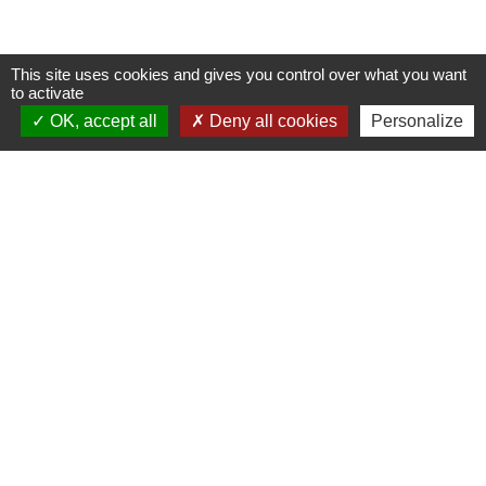
This site uses cookies and gives you control over what you want
to activate
Contacts
OK, accept all
Deny all cookies
Personalize
Commune de Coëtmieux
3, rue de la Mairie
22400 Coëtmieux - FRANCE
+33 2 96 34 62 20
Contact par formulaire
Mentions légales
-
Politique de confidentialité
-
Accessibilité
-
Plan du site
-
Gestion des cookies
Site créé en partenariat avec Réseau des Communes