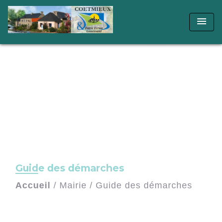
menu
Guide des démarches
Accueil
/
Mairie
/
Guide des démarches