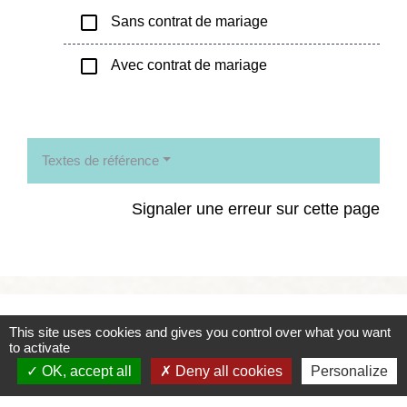
check_box_outline_blank
Sans contrat de mariage
check_box_outline_blank
Avec contrat de mariage
Textes de référence
Signaler une erreur sur cette page
Contacts
This site uses cookies and gives you control over what you want
to activate
Commune de Coëtmieux
OK, accept all
Deny all cookies
Personalize
3, rue de la Mairie
22400 Coëtmieux - FRANCE