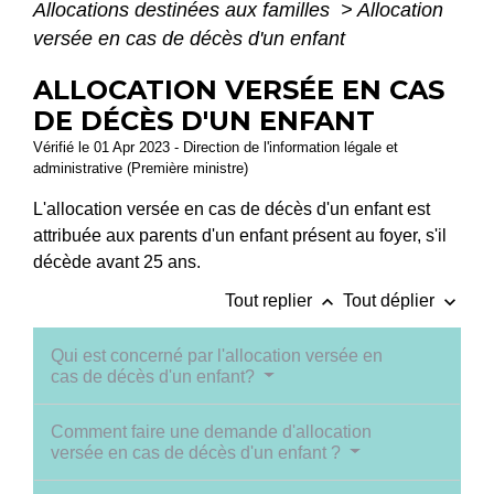
Allocations destinées aux familles
>
Allocation
versée en cas de décès d'un enfant
ALLOCATION VERSÉE EN CAS
DE DÉCÈS D'UN ENFANT
Vérifié le 01 Apr 2023 - Direction de l'information légale et
administrative (Première ministre)
L'allocation versée en cas de décès d'un enfant est
attribuée aux parents d'un enfant présent au foyer, s'il
décède avant 25 ans.
keyboard_arrow_up
keyboard_arrow_down
Tout replier
Tout déplier
Qui est concerné par l'allocation versée en
cas de décès d'un enfant?
Comment faire une demande d'allocation
versée en cas de décès d'un enfant ?