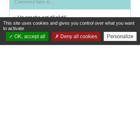
Comment faire si...
Un proche est décédé
This site uses cookies and gives you control over what you want
to activate
OK, accept all
Deny all cookies
Personalize
Signaler une erreur sur cette page
Contacts
Commune de Coëtmieux
3, rue de la Mairie
22400 Coëtmieux - FRANCE
+33 2 96 34 62 20
Contact par formulaire