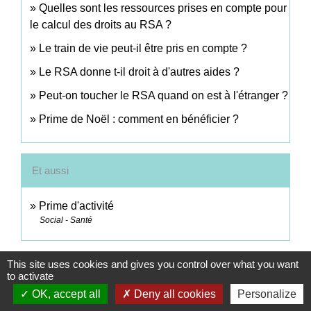
Quelles sont les ressources prises en compte pour
le calcul des droits au RSA ?
Le train de vie peut-il être pris en compte ?
Le RSA donne t-il droit à d'autres aides ?
Peut-on toucher le RSA quand on est à l'étranger ?
Prime de Noël : comment en bénéficier ?
Et aussi
Prime d'activité
Social - Santé
This site uses cookies and gives you control over what you want
Pour en savoir plus
to activate
OK, accept all
Deny all cookies
Personalize
open_in_new
Revenu de solidarité active (RSA)