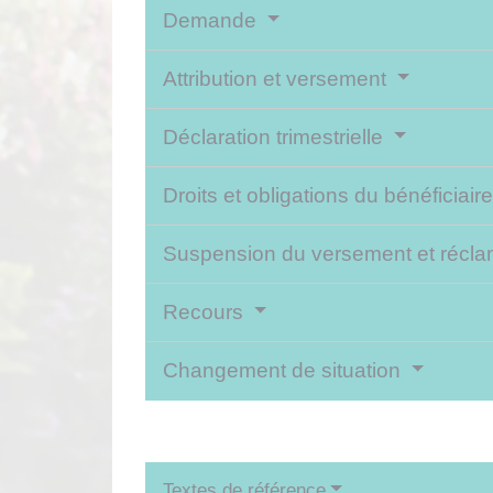
Demande
Attribution et versement
Déclaration trimestrielle
Droits et obligations du bénéficiair
Suspension du versement et récl
Recours
Changement de situation
Textes de référence