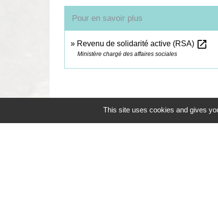
Pour en savoir plus
open_in_new
Revenu de solidarité active (RSA)
Ministère chargé des affaires sociales
This site uses cookies and gives you
Contacts
Commune de Coëtmieux
3, rue de la Mairie