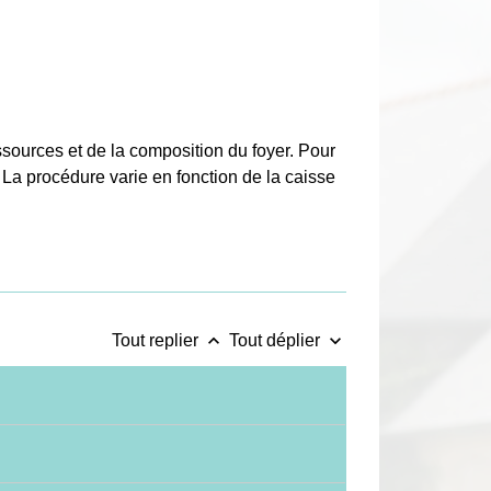
ssources et de la composition du foyer. Pour
. La procédure varie en fonction de la caisse
keyboard_arrow_up
keyboard_arrow_down
Tout replier
Tout déplier