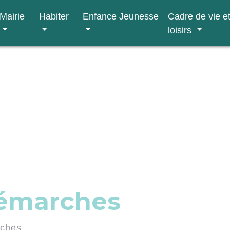
Mairie
Habiter
Enfance Jeunesse
Cadre de vie e
loisirs
démarches
rches