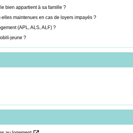
e bien appartient à sa famille ?
-elles maintenues en cas de loyers impayés ?
logement (APL, ALS, ALF) ?
obili-jeune ?
open_in_new
les au logement