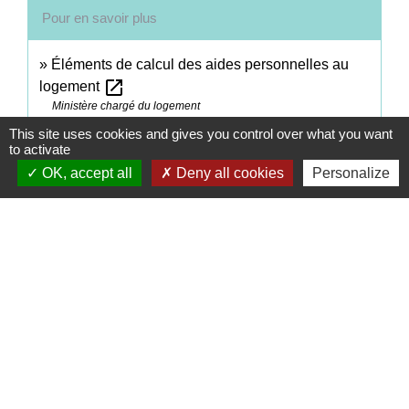
Pour en savoir plus
Éléments de calcul des aides personnelles au
open_in_new
logement
Ministère chargé du logement
Plafonds de ressources et règles de calcul des
This site uses cookies and gives you control over what you want
to activate
open_in_new
allocations logement
OK, accept all
Deny all cookies
Personalize
Legifrance
Les aides au logement pour les personnes âgées
open_in_new
en établissement
Caisse nationale de solidarité pour l'autonomie (CNSA)
Comment faire si...
J'achète un logement
Je déménage