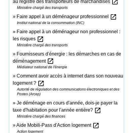
open_in_new
au registre des transporteurs de marchandises
Ministère chargé des transports
open_in_new
Faire appel à un déménageur professionnel
Institut national de la consommation (INC)
Faire appel à un déménageur non professionnel :
open_in_new
les risques
Ministère chargé des transports
Fournisseurs d'énergie : les démarches en cas de
open_in_new
déménagement
Médiateur national de l'énergie
Comment avoir accès à internet dans son nouveau
open_in_new
logement ?
Autorité de régulation des communications électroniques et des
Postes (Arcep)
Je déménage en cours d'année, dois-je payer la
open_in_new
taxe d'habitation pour l'année entière?
Ministère chargé des finances
open_in_new
Aide Mobili-Pass d'Action logement
Action logement