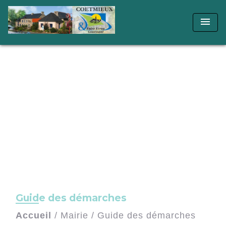
menu
Guide des démarches
Accueil
/
Mairie
/
Guide des démarches