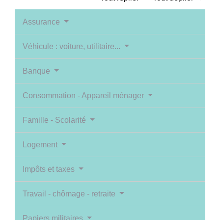
Assurance
Véhicule : voiture, utilitaire...
Banque
Consommation - Appareil ménager
Famille - Scolarité
Logement
Impôts et taxes
Travail - chômage - retraite
Papiers militaires