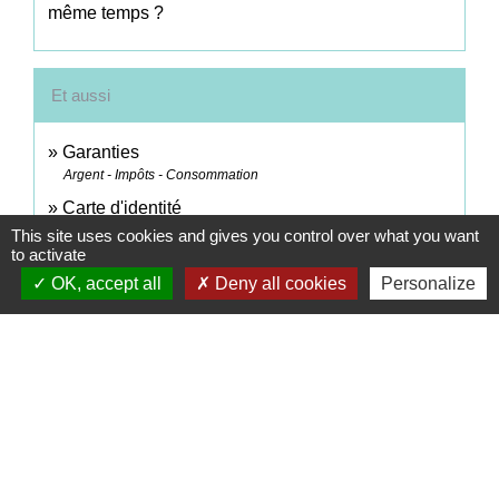
même temps ?
Et aussi
Garanties
Argent - Impôts - Consommation
Carte d'identité
Papiers - Citoyenneté - Élections
This site uses cookies and gives you control over what you want
to activate
Passeport
OK, accept all
Deny all cookies
Personalize
Papiers - Citoyenneté - Élections
Certificat de nationalité française (CNF)
Papiers - Citoyenneté - Élections
Copie certifiée conforme d'un document délivré par
une administration
Papiers - Citoyenneté - Élections
Légalisation ou apostille d'un document français
pour une autorité étrangère