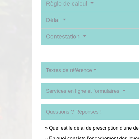
Règle de calcul
Délai
Contestation
Textes de référence
Services en ligne et formulaires
Questions ? Réponses !
Quel est le délai de prescription d'une de
En quoi consiste l'encadrement des loye