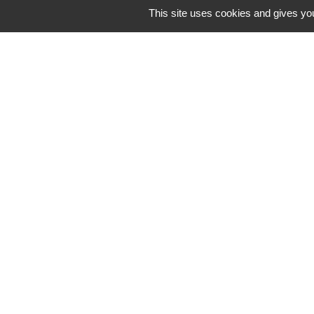
This site uses cookies and gives you
Contacts
Commune de Coëtmieux
3, rue de la Mairie
22400 Coëtmieux - FRANCE
+33 2 96 34 62 20
Contact par formulaire