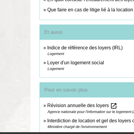
Que faire en cas de litige lié à la locatio
Et aussi
Indice de référence des loyers (IRL)
Logement
Loyer d'un logement social
Logement
Pour en savoir plus
open_in_new
Révision annuelle des loyers
Agence nationale pour l'information sur le logement (
Interdiction de location et gel des loyer
Ministère chargé de l'environnement