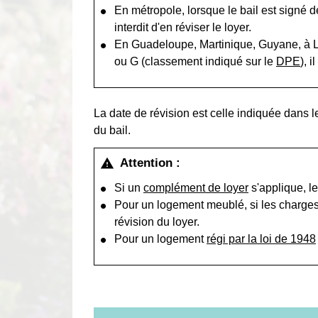
En métropole, lorsque le bail est signé
interdit d'en réviser le loyer.
En Guadeloupe, Martinique, Guyane, à La
ou G (classement indiqué sur le
DPE
), i
La date de révision est celle indiquée dans le 
du bail.
Attention :
warning
Si un
complément de loyer
s'applique, le
Pour un logement meublé, si les charges 
révision du loyer.
Pour un logement
régi par la loi de 1948