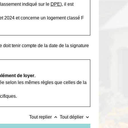
classement indiqué sur le
DPE
), il est
let 2024 et concerne un logement classé F
re doit tenir compte de la date de la signature
lément de loyer
.
née selon les mêmes règles que celles de la
cifiques.
keyboard_arrow_up
keyboard_arrow_down
Tout replier
Tout déplier