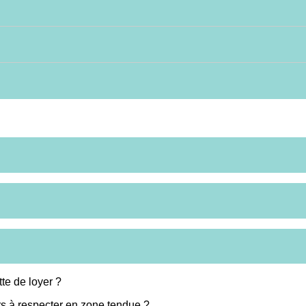
tte de loyer ?
rs à respecter en zone tendue ?