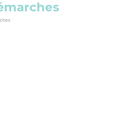
démarches
rches