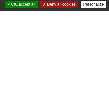
OK, accept all
Deny all cookies
Personalize
Contacts
Commune de Coëtmieux
3, rue de la Mairie
22400 Coëtmieux - FRANCE
+33 2 96 34 62 20
Contact par formulaire
Mentions légales
-
Politique de confidentialité
-
Accessibilité
-
Plan du site
-
Gestion des cookies
Site créé en partenariat avec Réseau des Communes