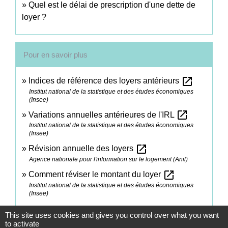
Quel est le délai de prescription d'une dette de
loyer ?
Pour en savoir plus
open_in_new
Indices de référence des loyers antérieurs
Institut national de la statistique et des études économiques
(Insee)
open_in_new
Variations annuelles antérieures de l'IRL
Institut national de la statistique et des études économiques
(Insee)
open_in_new
Révision annuelle des loyers
Agence nationale pour l'information sur le logement (Anil)
open_in_new
Comment réviser le montant du loyer
Institut national de la statistique et des études économiques
(Insee)
This site uses cookies and gives you control over what you want
Signaler une erreur sur cette page
to activate