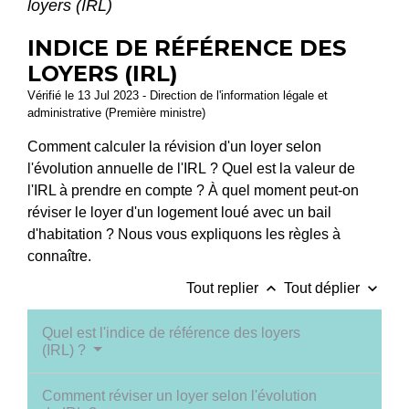
loyers (IRL)
INDICE DE RÉFÉRENCE DES
LOYERS (IRL)
Vérifié le 13 Jul 2023 - Direction de l'information légale et
administrative (Première ministre)
Comment calculer la révision d'un loyer selon
l'évolution annuelle de l'IRL ? Quel est la valeur de
l'IRL à prendre en compte ? À quel moment peut-on
réviser le loyer d'un logement loué avec un bail
d'habitation ? Nous vous expliquons les règles à
connaître.
keyboard_arrow_up
keyboard_arrow_down
Tout replier
Tout déplier
Quel est l'indice de référence des loyers
(IRL) ?
Comment réviser un loyer selon l'évolution