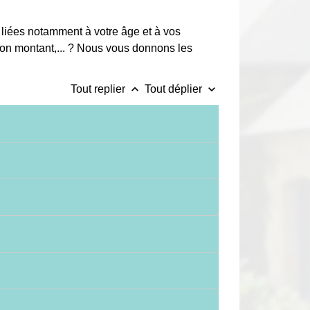
 liées notamment à votre âge et à vos
son montant,... ? Nous vous donnons les
keyboard_arrow_up
keyboard_arrow_down
Tout replier
Tout déplier