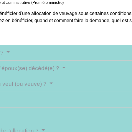
e et administrative (Première ministre)
néficier d'une allocation de veuvage sous certaines conditions
ez en bénéficier, quand et comment faire la demande, quel est 
 ?
à l'époux(se) décédé(e) ?
au veuf (ou veuve) ?
de l'allocation ?