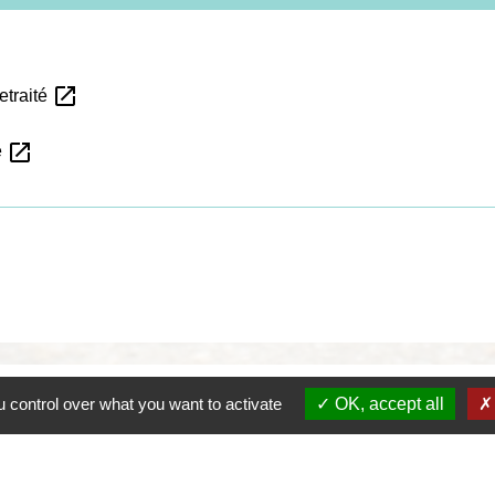
open_in_new
etraité
open_in_new
e
 control over what you want to activate
OK, accept all