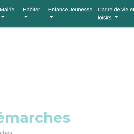
Mairie
Habiter
Enfance Jeunesse
Cadre de vie e
loisirs
démarches
rches