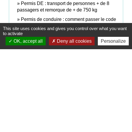
Permis DE : transport de personnes + de 8
passagers et remorque de + de 750 kg
Permis de conduire : comment passer le code
(épreuve théorique commune ou ETG) ?
This site uses cookies and gives you control over what you want
to activate
Permis de conduire BE : voiture avec
OK, accept all
Deny all cookies
Personalize
remorque (voiture + remorque > 4250 kg)
Permis de conduire de catégorie B en
candidat libre
Permis moto : permis A1 ou permis 125 (moto
légère)
Permis moto : permis A2 (moto de puissance
intermédiaire)
Permis poids lourd de catégorie C : plus de
3,5 tonnes
Signaler une erreur sur cette page