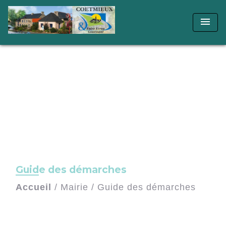
menu
Guide des démarches
Accueil
/
Mairie
/
Guide des démarches