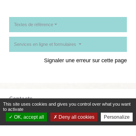
Textes de référence
Services en ligne et formulaires
Signaler une erreur sur cette page
Contacts
This site uses cookies and gives you control over what you want
to activate
Commune de Coëtmieux
OK, accept all
Deny all cookies
Personalize
3, rue de la Mairie
22400 Coëtmieux - FRANCE
+33 2 96 34 62 20