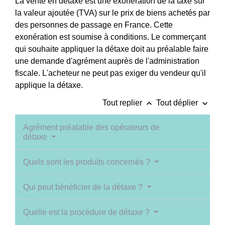
La vente en détaxe est une exonération de la taxe sur
la valeur ajoutée (TVA) sur le prix de biens achetés par
des personnes de passage en France. Cette
exonération est soumise à conditions. Le commerçant
qui souhaite appliquer la détaxe doit au préalable faire
une demande d'agrément auprès de l'administration
fiscale. L'acheteur ne peut pas exiger du vendeur qu'il
applique la détaxe.
keyboard_arrow_up
keyboard_arrow_down
Tout replier
Tout déplier
Agrément préalable des opérateurs de
détaxe
Quels sont les produits concernés ?
Qui peut bénéficier de la détaxe ?
Quelle est la procédure de détaxe ?