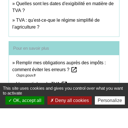
Quelles sont les dates d'exigibilité en matière de
TVA ?
TVA : qu'est-ce-que le régime simplifié de
l'agriculture ?
Pour en savoir plus
Remplir mes obligations auprès des impôts :
open_in_new
comment éviter les erreurs ?
Oups.gouv.fr
open_in_new
L'essentiel sur la TVA
This site uses cookies and gives you control over what you want
Ministère chargé des finances
to activate
open_in_new
Remboursement de crédit de TVA
OK, accept all
Deny all cookies
Personalize
Ministère chargé des finances
Signaler une erreur sur cette page