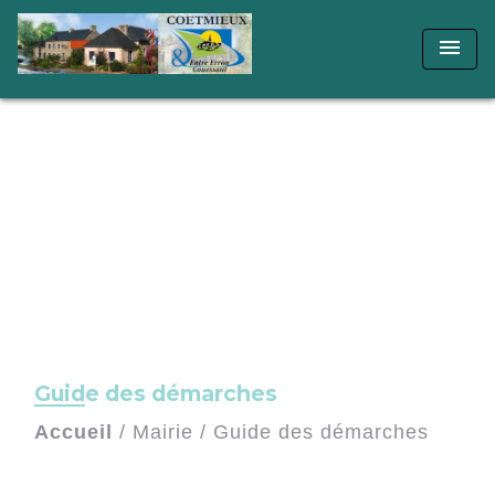
menu
Guide des démarches
Accueil
/
Mairie
/
Guide des démarches