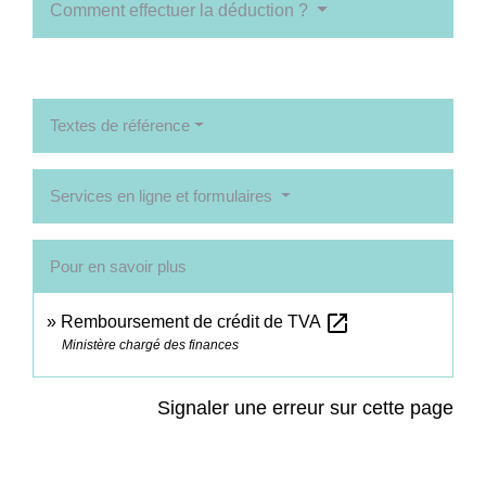
Comment effectuer la déduction ?
Textes de référence
Services en ligne et formulaires
Pour en savoir plus
open_in_new
Remboursement de crédit de TVA
Ministère chargé des finances
Signaler une erreur sur cette page