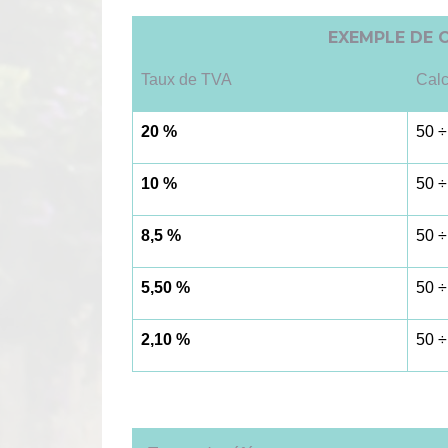
EXEMPLE DE C
Taux de TVA
Calc
20 %
50 ÷
10 %
50 ÷
8,5 %
50 ÷
5,50 %
50 ÷
2,10 %
50 ÷