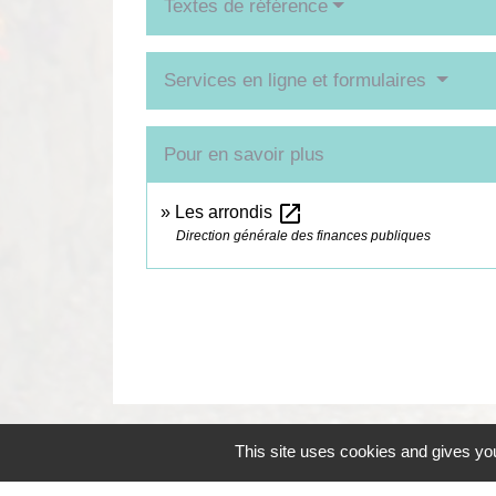
Textes de référence
Services en ligne et formulaires
Pour en savoir plus
open_in_new
Les arrondis
Direction générale des finances publiques
This site uses cookies and gives you
Contacts