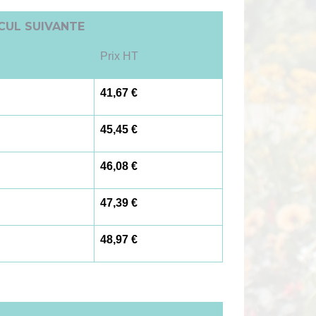
LCUL SUIVANTE
Prix HT
41,67 €
45,45 €
46,08 €
47,39 €
48,97 €