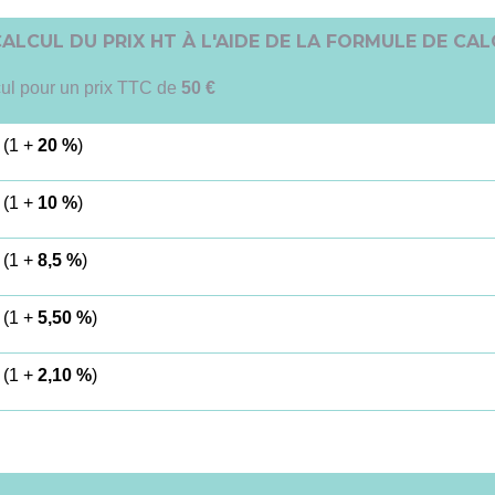
ALCUL DU PRIX HT À L'AIDE DE LA FORMULE DE CA
ul pour un prix TTC de
50 €
 (1 +
20 %
)
 (1 +
10 %
)
 (1 +
8,5 %
)
 (1 +
5,50 %
)
 (1 +
2,10 %
)