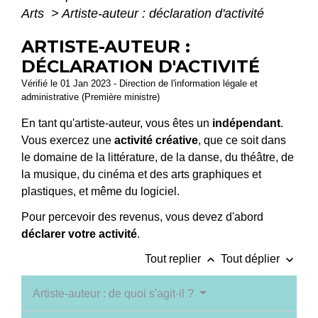
Arts
>
Artiste-auteur : déclaration d'activité
ARTISTE-AUTEUR :
DÉCLARATION D'ACTIVITÉ
Vérifié le 01 Jan 2023 - Direction de l'information légale et
administrative (Première ministre)
En tant qu'artiste-auteur, vous êtes un
indépendant
.
Vous exercez une
activité créative
, que ce soit dans
le domaine de la littérature, de la danse, du théâtre, de
la musique, du cinéma et des arts graphiques et
plastiques, et même du logiciel.
Pour percevoir des revenus, vous devez d'abord
déclarer votre activité
.
keyboard_arrow_up
keyboard_arrow_down
Tout replier
Tout déplier
Artiste-auteur : de quoi s'agit-il ?