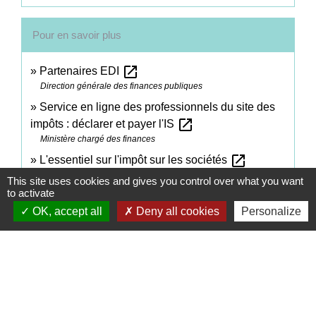
Pour en savoir plus
open_in_new
Partenaires EDI
Direction générale des finances publiques
Service en ligne des professionnels du site des
open_in_new
impôts : déclarer et payer l'IS
Ministère chargé des finances
open_in_new
L'essentiel sur l'impôt sur les sociétés
Ministère chargé des finances
This site uses cookies and gives you control over what you want
to activate
open_in_new
Comment adhérer à la procédure EDI ?
OK, accept all
Deny all cookies
Personalize
Ministère chargé des finances
Signaler une erreur sur cette page