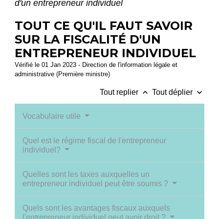
d'un entrepreneur individuel
TOUT CE QU'IL FAUT SAVOIR
SUR LA FISCALITÉ D'UN
ENTREPRENEUR INDIVIDUEL
Vérifié le 01 Jan 2023 - Direction de l'information légale et
administrative (Première ministre)
keyboard_arrow_up
keyboard_arrow_down
Tout replier
Tout déplier
Vocabulaire utile
Quel est le régime fiscal de l'entrepreneur
individuel?
Quelles sont les taxes auxquelles un
entrepreneur individuel peut être soumis ?
Quels sont les avantages fiscaux auxquels
l'entrepreneur individuel peut avoir droit ?