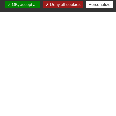
OK, accept all
Deny all cookies
Personalize
Contacts
Commune de Coëtmieux
3, rue de la Mairie
22400 Coëtmieux - FRANCE
+33 2 96 34 62 20
Contact par formulaire
Mentions légales
-
Politique de confidentialité
-
Accessibilité
-
Plan du site
-
Gestion des cookies
Site créé en partenariat avec Réseau des Communes