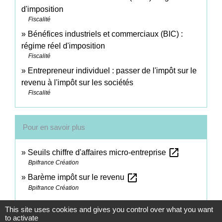
d'imposition
Fiscalité
Bénéfices industriels et commerciaux (BIC) :
régime réel d'imposition
Fiscalité
Entrepreneur individuel : passer de l'impôt sur le
revenu à l'impôt sur les sociétés
Fiscalité
Pour en savoir plus
open_in_new
Seuils chiffre d'affaires micro-entreprise
Bpifrance Création
open_in_new
Barème impôt sur le revenu
Bpifrance Création
This site uses cookies and gives you control over what you want
Signaler une erreur sur cette page
to activate