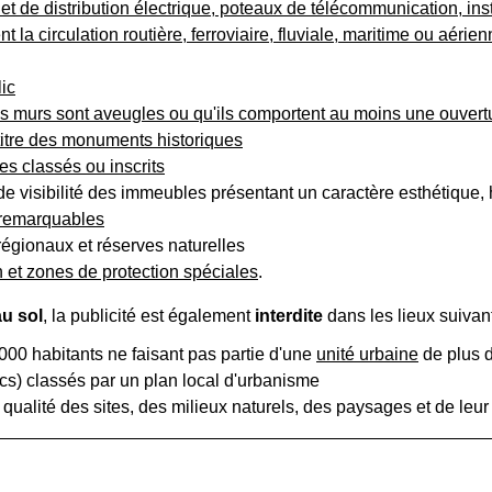
et de distribution électrique, poteaux de télécommunication, inst
la circulation routière, ferroviaire, fluviale, maritime ou aérie
lic
 murs sont aveugles ou qu'ils comportent au moins une ouvertur
itre des
monuments historiques
tes classés ou inscrits
 visibilité des immeubles présentant un caractère esthétique, 
 remarquables
régionaux et réserves naturelles
 et zones de protection spéciales
.
au sol
, la publicité est également
interdite
dans les lieux suivant
00 habitants ne faisant pas partie d'une
unité urbaine
de plus 
rcs) classés par un plan local d'urbanisme
qualité des sites, des milieux naturels, des paysages et de leur