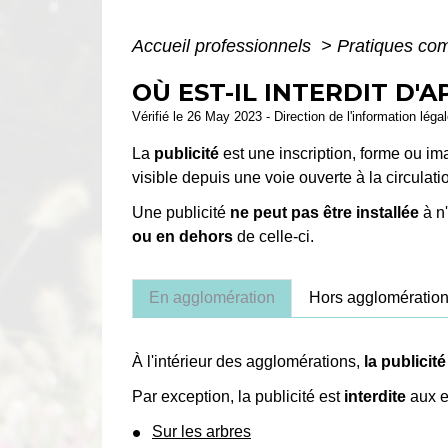
Accueil professionnels
>
Pratiques co
OÙ EST-IL INTERDIT D'
Vérifié le 26 May 2023 - Direction de l'information lég
La
publicité
est une inscription, forme ou ima
visible depuis une voie ouverte à la circulati
Une publicité
ne peut pas être installée
à n'
ou en dehors
de celle-ci.
En agglomération
Hors agglomératio
À l'intérieur des agglomérations,
la publicit
Par exception, la publicité est
interdite
aux e
Sur les arbres