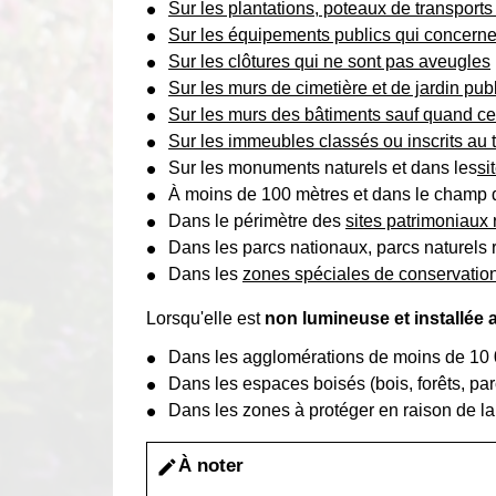
Sur les plantations, poteaux de transports 
Sur les équipements publics qui concernent 
Sur les clôtures qui ne sont pas aveugles
Sur les murs de cimetière et de jardin pub
Sur les murs des bâtiments sauf quand ces
Sur les immeubles classés ou inscrits au t
Sur les monuments naturels et dans les
si
À moins de 100 mètres et dans le champ de
Dans le périmètre des
sites patrimoniaux
Dans les parcs nationaux, parcs naturels 
Dans les
zones spéciales de conservation
Lorsqu'elle est
non lumineuse et installée 
Dans les agglomérations de moins de 10 0
Dans les espaces boisés (bois, forêts, pa
Dans les zones à protéger en raison de la 
À noter
edit