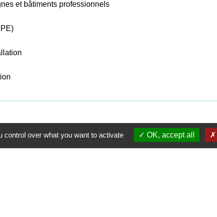
gnes et bâtiments professionnels
TLPE)
llation
tion
 control over what you want to activate
OK, accept all