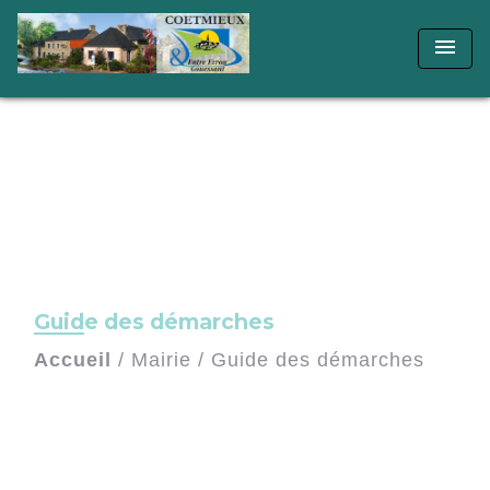
menu
Guide des démarches
Accueil
/
Mairie
/
Guide des démarches