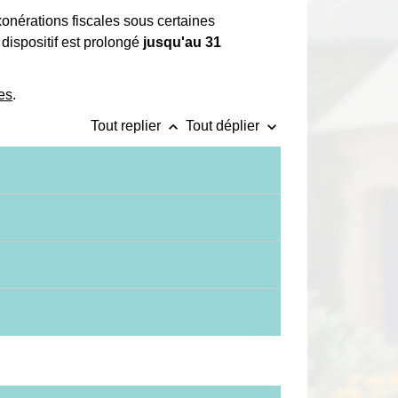
onérations fiscales sous certaines
e dispositif est prolongé
jusqu'au
31
es
.
keyboard_arrow_up
keyboard_arrow_down
Tout replier
Tout déplier