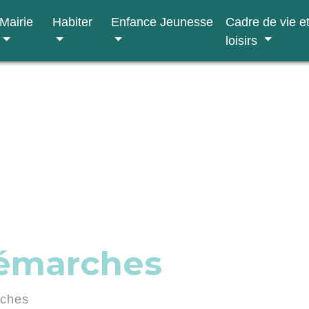
Mairie
Habiter
Enfance Jeunesse
Cadre de vie e
loisirs
démarches
rches