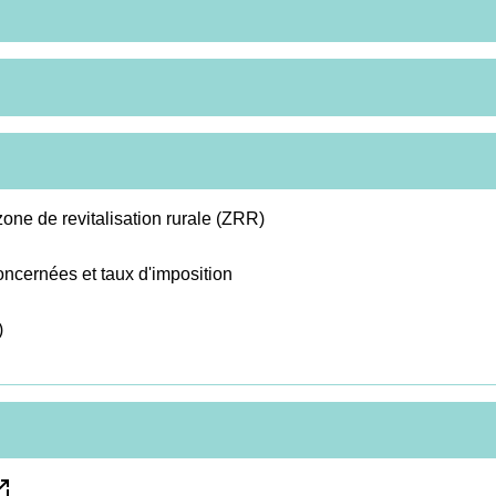
one de revitalisation rurale (ZRR)
concernées et taux d'imposition
)
in_new