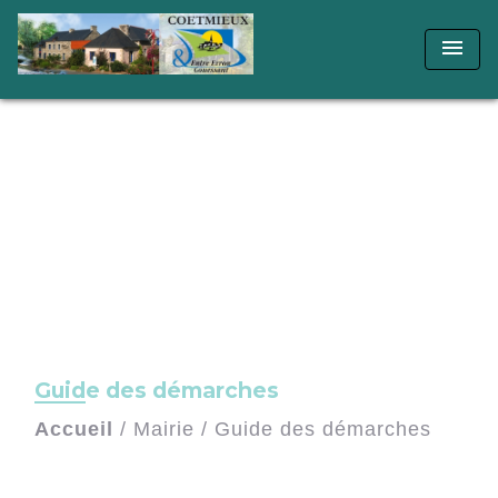
menu
Guide des démarches
Accueil
/
Mairie
/
Guide des démarches