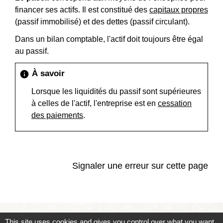
financer ses actifs. Il est constitué des
capitaux propres
(passif immobilisé) et des dettes (passif circulant).
Dans un bilan comptable, l'actif doit toujours être égal
au passif.
À savoir
info
Lorsque les liquidités du passif sont supérieures
à celles de l'actif, l'entreprise est en
cessation
des paiements
.
Signaler une erreur sur cette page
This site uses cookies and gives you control over what you want