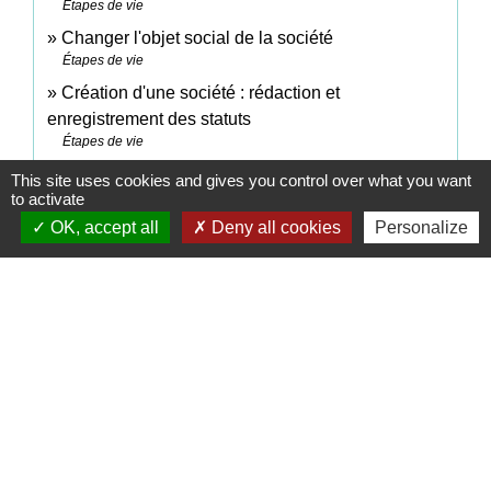
Étapes de vie
Changer l'objet social de la société
Étapes de vie
Création d'une société : rédaction et
enregistrement des statuts
Étapes de vie
Modifier les statuts de la société
This site uses cookies and gives you control over what you want
Étapes de vie
to activate
OK, accept all
Deny all cookies
Personalize
Signaler une erreur sur cette page
Contacts
Commune de Coëtmieux
3, rue de la Mairie