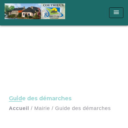
menu
Guide des démarches
Accueil
/
Mairie
/
Guide des démarches