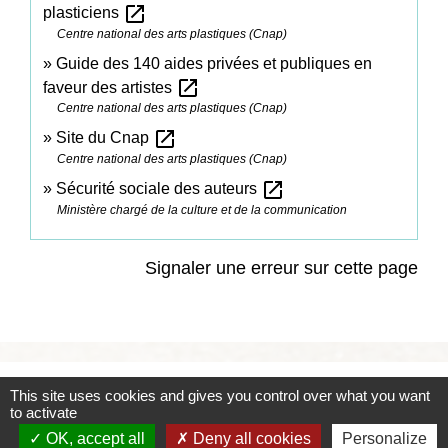
open_in_new
plasticiens
Centre national des arts plastiques (Cnap)
Guide des 140 aides privées et publiques en
open_in_new
faveur des artistes
Centre national des arts plastiques (Cnap)
open_in_new
Site du Cnap
Centre national des arts plastiques (Cnap)
open_in_new
Sécurité sociale des auteurs
Ministère chargé de la culture et de la communication
Signaler une erreur sur cette page
Contacts
This site uses cookies and gives you control over what you want
to activate
Commune de Coëtmieux
OK, accept all
Deny all cookies
Personalize