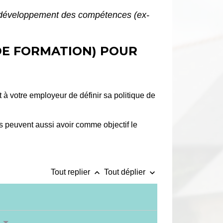
développement des compétences (ex-
DE FORMATION) POUR
à votre employeur de définir sa politique de
es peuvent aussi avoir comme objectif le
keyboard_arrow_up
keyboard_arrow_down
Tout replier
Tout déplier