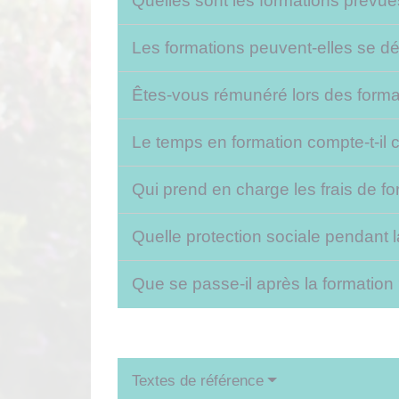
Quelles sont les formations prév
Les formations peuvent-elles se dé
Êtes-vous rémunéré lors des form
Le temps en formation compte-t-il
Qui prend en charge les frais de f
Quelle protection sociale pendant 
Que se passe-il après la formation
Textes de référence