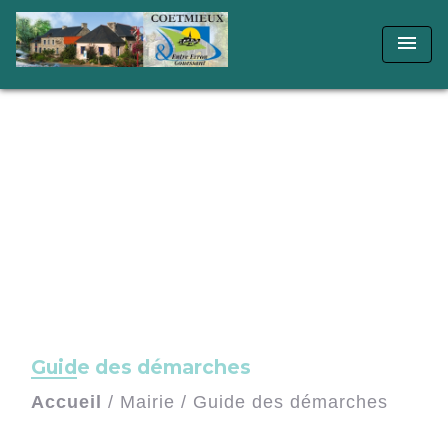
menu
Guide des démarches
Accueil
/
Mairie
/
Guide des démarches