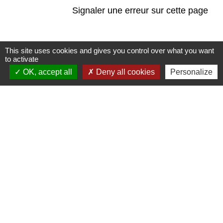
Signaler une erreur sur cette page
This site uses cookies and gives you control over what you want
to activate
OK, accept all
Deny all cookies
Personalize
Contacts
Commune de Coëtmieux
3, rue de la Mairie
22400 Coëtmieux - FRANCE
+33 2 96 34 62 20
Contact par formulaire
Mentions légales
-
Politique de confidentialité
-
Accessibilité
-
Plan du site
-
Gestion des cookies