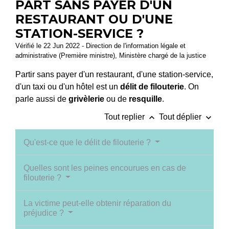
PART SANS PAYER D'UN
RESTAURANT OU D'UNE
STATION-SERVICE ?
Vérifié le 22 Jun 2022 - Direction de l'information légale et
administrative (Première ministre), Ministère chargé de la justice
Partir sans payer d'un restaurant, d'une station-service,
d'un taxi ou d'un hôtel est un
délit de filouterie
. On
parle aussi de
grivèlerie
ou de
resquille
.
keyboard_arrow_up
keyboard_arrow_down
Tout replier
Tout déplier
Qu'est-ce que le délit de filouterie ?
Quelles sont les peines encourues en cas de
filouterie ?
La victime peut-elle obtenir réparation du
préjudice ?