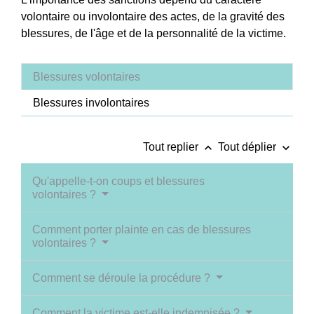
volontaire ou involontaire des actes, de la gravité des
blessures, de l'âge et de la personnalité de la victime.
Blessures volontaires
Blessures involontaires
keyboard_arrow_up
keyboard_arrow_down
Tout replier
Tout déplier
Qu'appelle-t-on coups et blessures
volontaires ?
Comment porter plainte en cas de blessures
volontaires ?
Comment se déroule la procédure ?
Comment la victime est-elle indemnisée ?