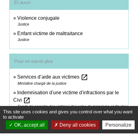
Et aussi
Violence conjugale
Justice
Enfant victime de maltraitance
Justice
Pour en savoir plus
open_in_new
Services d’aide aux victimes
Ministère chargé de la justice
Indemnisation d'une victime d'infractions par le
open_in_new
Civi
Fonds de garantie des victimes des actes de terrorisme et d'autres
This site uses cookies and gives you control over what you want
infractions
to activate
Parcours victimes (violences physiques, sexuelles
OK, accept all
Deny all cookies
Personalize
open_in_new
ou psychologiques)
Ministère chargé de la justice