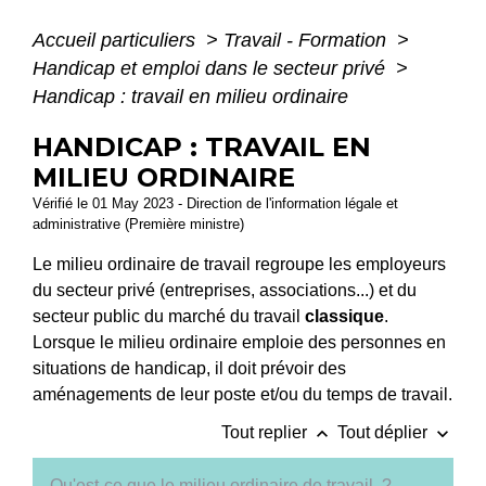
Accueil particuliers
>
Travail - Formation
>
Handicap et emploi dans le secteur privé
>
Handicap : travail en milieu ordinaire
HANDICAP : TRAVAIL EN
MILIEU ORDINAIRE
Vérifié le 01 May 2023 - Direction de l'information légale et
administrative (Première ministre)
Le milieu ordinaire de travail regroupe les employeurs
du secteur privé (entreprises, associations...) et du
secteur public du marché du travail
classique
.
Lorsque le milieu ordinaire emploie des personnes en
situations de handicap, il doit prévoir des
aménagements de leur poste et/ou du temps de travail.
keyboard_arrow_up
keyboard_arrow_down
Tout replier
Tout déplier
Qu'est-ce que le milieu ordinaire de travail ?