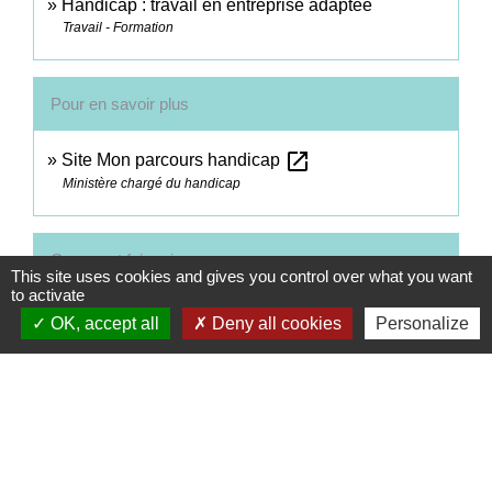
Handicap : travail en entreprise adaptée
Travail - Formation
Pour en savoir plus
open_in_new
Site Mon parcours handicap
Ministère chargé du handicap
Comment faire si...
This site uses cookies and gives you control over what you want
to activate
Je suis en situation de handicap
OK, accept all
Deny all cookies
Personalize
Signaler une erreur sur cette page