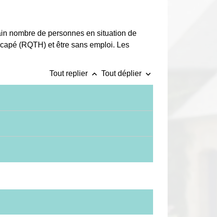
tain nombre de personnes en situation de
icapé (RQTH) et être sans emploi. Les
keyboard_arrow_up
keyboard_arrow_down
Tout replier
Tout déplier