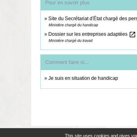
Pour en savoir plus
Site du Secrétariat d'État chargé des p
Ministère chargé du handicap
open_in_new
Dossier sur les entreprises adaptées
Ministère chargé du travail
Comment faire si...
Je suis en situation de handicap
This site uses cookies and gives you