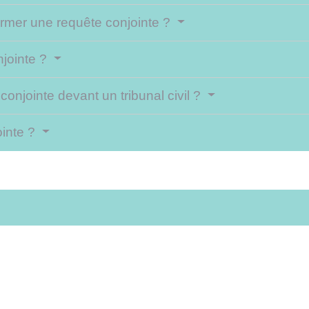
former une requête conjointe ?
jointe ?
conjointe devant un tribunal civil ?
ointe ?