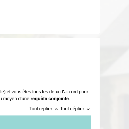
ple) et vous êtes tous les deux d'accord pour
 au moyen d'une
requête conjointe.
keyboard_arrow_up
keyboard_arrow_down
Tout replier
Tout déplier