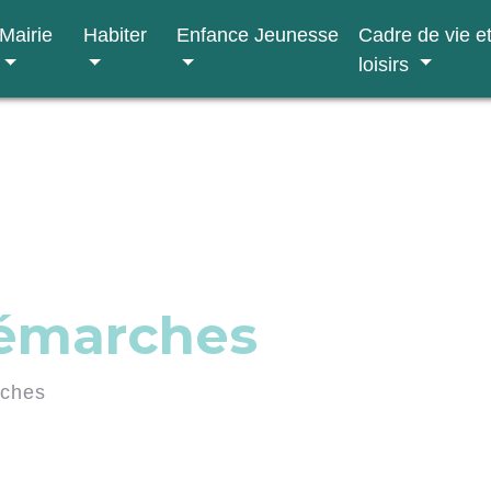
Mairie
Habiter
Enfance Jeunesse
Cadre de vie e
loisirs
démarches
rches