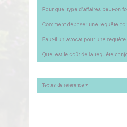
Pour quel type d'affaires peut-on 
Comment déposer une requête con
Faut-il un avocat pour une requête 
Quel est le coût de la requête conj
Textes de référence