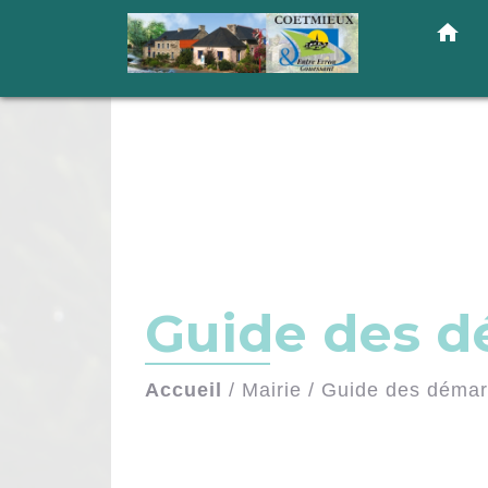
home
Guide des 
Accueil
/
Mairie
/
Guide des déma