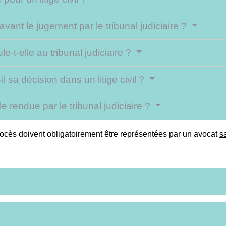
vant le jugement par le tribunal judiciaire ?
-t-elle au tribunal judiciaire ?
l sa décision dans un litige civil ?
e rendue par le tribunal judiciaire ?
 procès doivent obligatoirement être représentées par un avocat
s