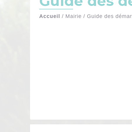
Guide des 
Accueil
/
Mairie
/
Guide des déma