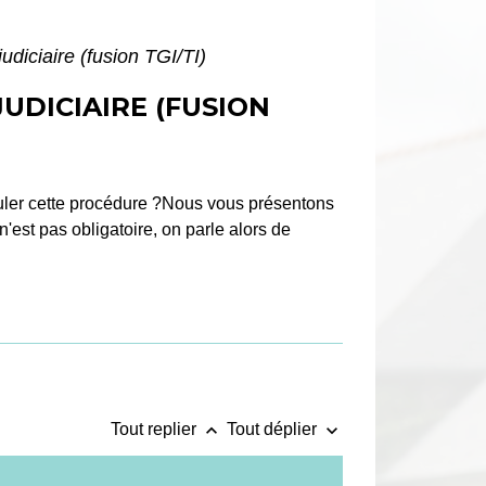
udiciaire (fusion TGI/TI)
UDICIAIRE (FUSION
ouler cette procédure ?Nous vous présentons
 n'est pas obligatoire, on parle alors de
keyboard_arrow_up
keyboard_arrow_down
Tout replier
Tout déplier