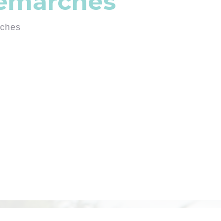
démarches
rches