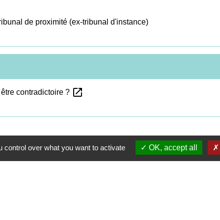
ibunal de proximité (ex-tribunal d'instance)
open_in_new
 être contradictoire ?
 control over what you want to activate
OK, accept all