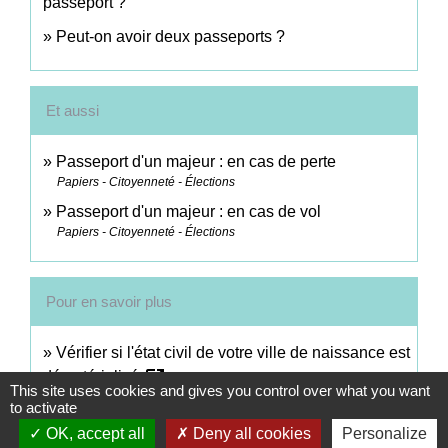
passeport ?
Peut-on avoir deux passeports ?
Et aussi
Passeport d'un majeur : en cas de perte
Papiers - Citoyenneté - Élections
Passeport d'un majeur : en cas de vol
Papiers - Citoyenneté - Élections
Pour en savoir plus
Vérifier si l'état civil de votre ville de naissance est
open_in_new
dématérialisé
This site uses cookies and gives you control over what you want
Agence nationale des titres sécurisés (ANTS)
to activate
Consuls honoraires habilités à remettre les cartes
OK, accept all
Deny all cookies
Personalize