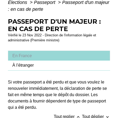
Élections
>
Passeport
>
Passeport d'un majeur
: en cas de perte
PASSEPORT D'UN MAJEUR :
EN CAS DE PERTE
Vérifié le 23 Nov 2022 - Direction de l'information légale et
administrative (Première ministre)
En France
À l'étranger
Si votre passeport a été perdu et que vous voulez le
renouveler immédiatement, la déclaration de perte se
fait en même temps que le dépôt du dossier. Les
documents à fournir dépendent de type de passeport
qui a été perdu.
keyboard_arrow_up
keyboard_arrow_down
Tout replier
Tout déplier