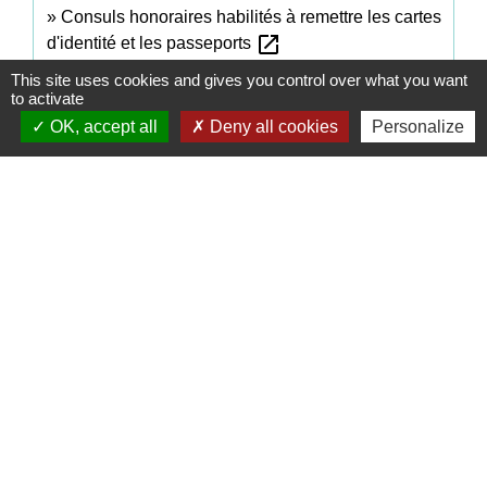
Consuls honoraires habilités à remettre les cartes
open_in_new
d'identité et les passeports
Legifrance
This site uses cookies and gives you control over what you want
to activate
OK, accept all
Deny all cookies
Personalize
Signaler une erreur sur cette page
Contacts
Commune de Coëtmieux
3, rue de la Mairie
22400 Coëtmieux - FRANCE
+33 2 96 34 62 20
Contact par formulaire