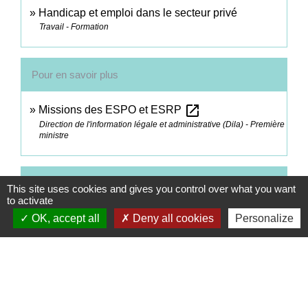
Handicap et emploi dans le secteur privé
Travail - Formation
Pour en savoir plus
open_in_new
Missions des ESPO et ESRP
Direction de l'information légale et administrative (Dila) - Première
ministre
Comment faire si...
This site uses cookies and gives you control over what you want
to activate
Je suis en situation de handicap
OK, accept all
Deny all cookies
Personalize
Signaler une erreur sur cette page