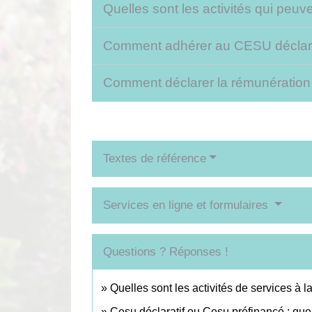
Quelles sont les activités qui peu
Comment adhérer au CESU déclara
Comment déclarer la rémunération
Textes de référence
Services en ligne et formulaires
Questions ? Réponses !
Quelles sont les activités de services à 
Cesu déclaratif ou Cesu préfinancé : quel