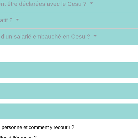
vent être déclarées avec le Cesu ?
tif ?
 d'un salarié embauché en Cesu ?
la personne et comment y recourir ?
les différences ?