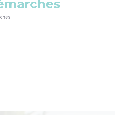
démarches
rches