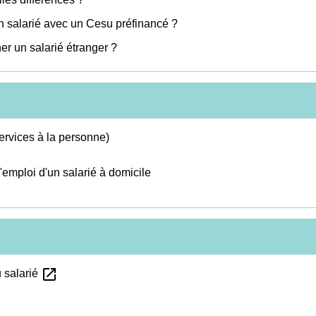
on salarié avec un Cesu préfinancé ?
er un salarié étranger ?
services à la personne)
l'emploi d'un salarié à domicile
open_in_new
u salarié