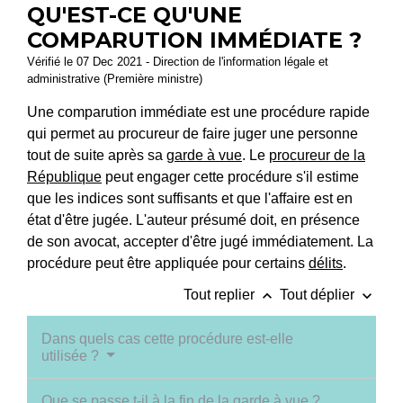
QU'EST-CE QU'UNE
COMPARUTION IMMÉDIATE ?
Vérifié le 07 Dec 2021 - Direction de l'information légale et
administrative (Première ministre)
Une comparution immédiate est une procédure rapide
qui permet au procureur de faire juger une personne
tout de suite après sa
garde à vue
. Le
procureur de la
République
peut engager cette procédure s'il estime
que les indices sont suffisants et que l'affaire est en
état d'être jugée. L'auteur présumé doit, en présence
de son avocat, accepter d'être jugé immédiatement. La
procédure peut être appliquée pour certains
délits
.
keyboard_arrow_up
keyboard_arrow_down
Tout replier
Tout déplier
Dans quels cas cette procédure est-elle
utilisée ?
Que se passe t-il à la fin de la garde à vue ?