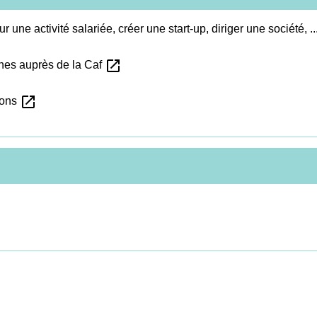
une activité salariée, créer une start-up, diriger une société, ..
open_in_new
hes auprès de la Caf
open_in_new
tions