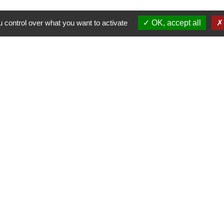
 control over what you want to activate
OK, accept all
alité
-
Accessibilité
-
Plan du site
-
Gestion des cookie
Site créé en partenariat avec Réseau des Communes