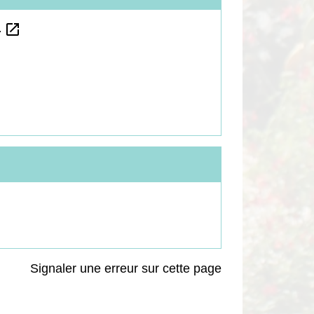
open_in_new
.
Signaler une erreur sur cette page