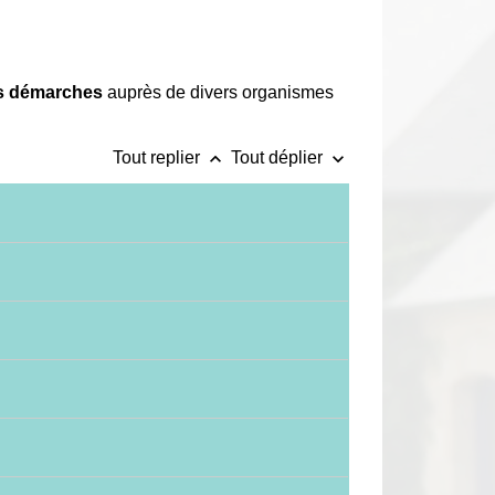
rs démarches
auprès de divers organismes
keyboard_arrow_up
keyboard_arrow_down
Tout replier
Tout déplier