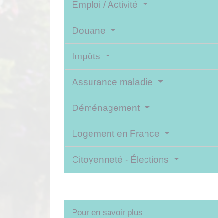
Emploi / Activité
Douane
Impôts
Assurance maladie
Déménagement
Logement en France
Citoyenneté - Élections
Pour en savoir plus