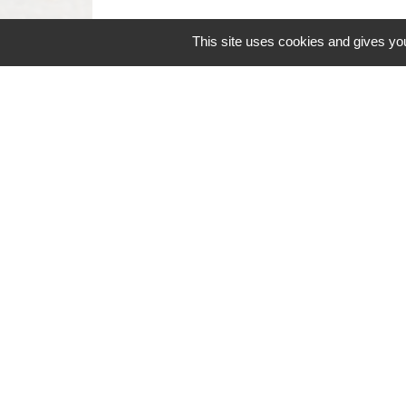
This site uses cookies and gives you
Contacts
Commune de Coëtmieux
3, rue de la Mairie
22400 Coëtmieux - FRANCE
+33 2 96 34 62 20
Contact par formulaire
Mentions légales
-
Politique de confidenti